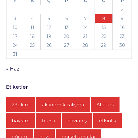
P
S
Ç
P
C
C
P
1
2
3
4
5
6
7
8
9
10
11
12
13
14
15
16
17
18
19
20
21
22
23
24
25
26
27
28
29
30
31
« Haz
Etiketler
29ekim
akademik çalışma
Atatürk
bayram
bursa
davranış
etkinlik
eğitim
gezi
görsel sanatlar