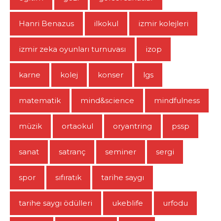
Hanri Benazus
ilkokul
izmir kolejleri
izmir zeka oyunları turnuvası
izop
karne
kolej
konser
lgs
matematik
mind&science
mindfulness
müzik
ortaokul
oryantring
pssp
sanat
satranç
seminer
sergi
spor
sıfıratık
tarihe saygı
tarihe saygı ödülleri
ukeblife
urfodu