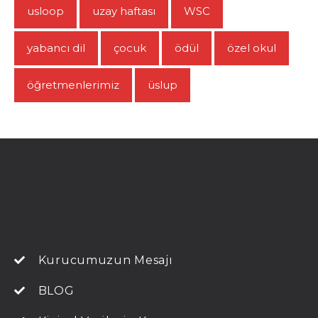
usloop
uzay haftası
WSC
yabancı dil
çocuk
ödül
özel okul
öğretmenlerimiz
üslup
Kurucumuzun Mesajı
BLOG