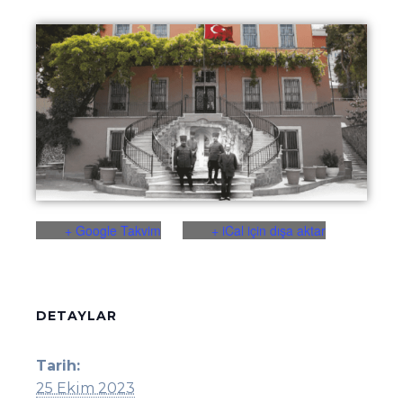
+ Google Takvim
+ iCal için dışa aktar
DETAYLAR
Tarih:
25 Ekim 2023