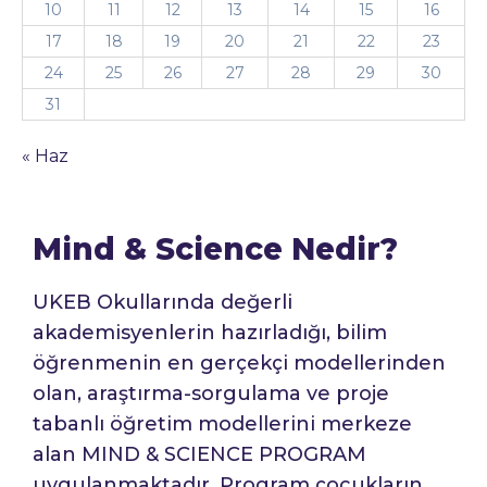
10
11
12
13
14
15
16
17
18
19
20
21
22
23
24
25
26
27
28
29
30
31
« Haz
Mind & Science Nedir?
UKEB Okullarında değerli
akademisyenlerin hazırladığı, bilim
öğrenmenin en gerçekçi modellerinden
olan, araştırma-sorgulama ve proje
tabanlı öğretim modellerini merkeze
alan MIND & SCIENCE PROGRAM
uygulanmaktadır. Program çocukların