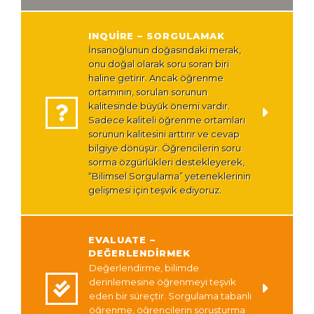
INQUIRE – SORGULAMAK
İnsanoğlunun doğasındaki merak,
onu doğal olarak soru soran biri
haline getirir. Ancak öğrenme
ortamının, sorulan sorunun
kalitesinde büyük önemi vardır.
Sadece kaliteli öğrenme ortamları
sorunun kalitesini arttırır ve cevap
bilgiye dönüşür. Öğrencilerin soru
sorma özgürlükleri destekleyerek,
“Bilimsel Sorgulama” yeteneklerinin
gelişmesi için teşvik ediyoruz.
EVALUATE –
DEĞERLENDIRMEK
Değerlendirme, bilimde
derinlemesine öğrenmeyi teşvik
eden bir süreçtir. Sorgulama tabanlı
öğrenme, öğrencilerin soruşturma