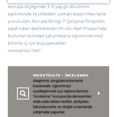
Avrupa ölçeğinde 3-11 yaş grubu bilim
eğitiminde 14 ülkeden uzman araştırmacılarla
yürütülen, Avrupa Birliği 7. Çerçeve Programı
tarafından desteklenen Pri-Sci-Net Projesi’nde
bulunan bilimsel çalışmalarla öğrencilerimiz
bilimle iç içe büyüyecekler.
www.prisci.net/
INVESTIGATE - İNCELEMEK
Araştırma, sorgulama becerisi
kazanarak, öğrenmeyi
içselleştirmek için öğrencilerimiz
“inceleme” konusunda deneyimler
elde edecekleri sınıflar, atölyeler,
laboratuvarlar ve doğal ortamlarda
çalışmalar yaparlar.