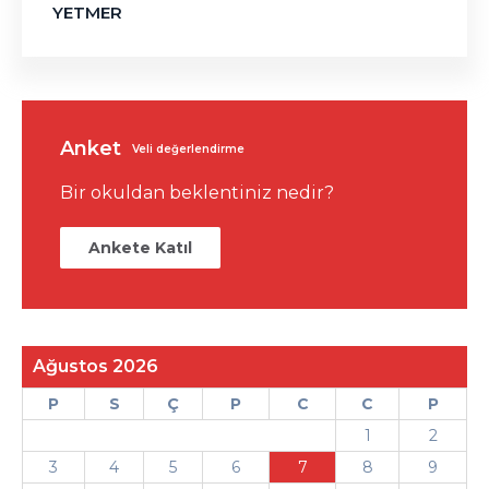
YETMER
Anket
Veli değerlendirme
Bir okuldan beklentiniz nedir?
Ankete Katıl
Ağustos 2026
P
S
Ç
P
C
C
P
1
2
3
4
5
6
7
8
9