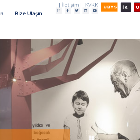
| İletişim |
KVKK
UBYS
İK
U
in
Bize Ulaşın