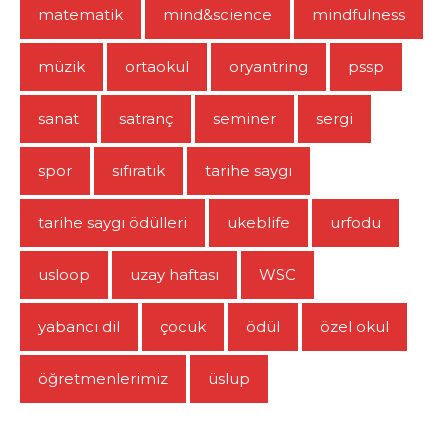
matematik
mind&science
mindfulness
müzik
ortaokul
oryantring
pssp
sanat
satranç
seminer
sergi
spor
sıfıratık
tarihe saygı
tarihe saygı ödülleri
ukeblife
urfodu
usloop
uzay haftası
WSC
yabancı dil
çocuk
ödül
özel okul
öğretmenlerimiz
üslup