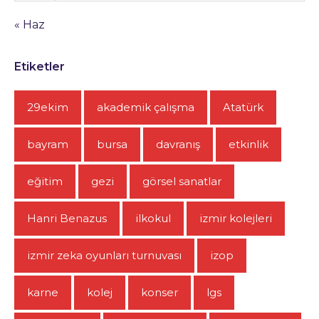
« Haz
Etiketler
29ekim
akademik çalışma
Atatürk
bayram
bursa
davranış
etkinlik
eğitim
gezi
görsel sanatlar
Hanri Benazus
ilkokul
izmir kolejleri
izmir zeka oyunları turnuvası
izop
karne
kolej
konser
lgs