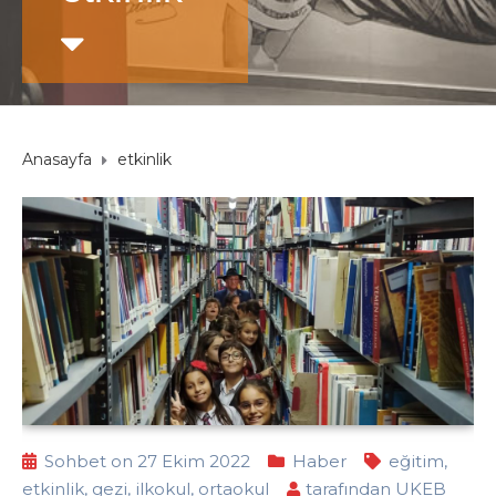
Anasayfa
etkinlik
Sohbet on 27 Ekim 2022
Haber
eğitim
,
etkinlik
,
gezi
,
ilkokul
,
ortaokul
tarafından
UKEB