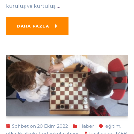
kuruluş ve kurtuluş
…
DAHA FAZLA
Sohbet on 20 Ekim 2022
Haber
eğitim
,
etkinlik
,
ilkokul
,
ortaokul
,
satranç
tarafından
UKEB