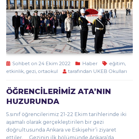
Sohbet on 24 Ekim 2022
Haber
eğitim
,
etkinlik
,
gezi
,
ortaokul
tarafından
UKEB Okulları
ÖĞRENCİLERİMİZ ATA’NIN
HUZURUNDA
5.sınıf öğrencilerimiz 21-22 Ekim tarihlerinde iki
aşamalı olarak gerçekleştirilen bir gezi
doğrultusunda Ankara ve Eskişehir’i ziyaret
ettiler. Gezinin ilk bölümünde Ankara’da