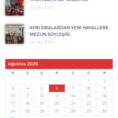
24 Haz, 2026
AYNI SIRALARDAN YENİ HAYALLERE:
MEZUN SÖYLEŞİSİ
24 Haz, 2026
Ağustos 2026
P
S
Ç
P
C
C
P
1
2
3
4
5
6
7
8
9
10
11
12
13
14
15
16
17
18
19
20
21
22
23
24
25
26
27
28
29
30