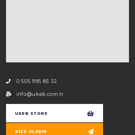
0 505 995 85 32
info@ukeb.com.tr
UKEB STORE
BIZE ULAŞIN