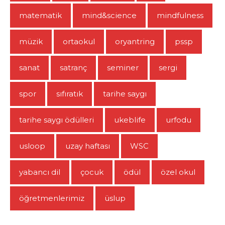
matematik
mind&science
mindfulness
müzik
ortaokul
oryantring
pssp
sanat
satranç
seminer
sergi
spor
sıfıratık
tarihe saygı
tarihe saygı ödülleri
ukeblife
urfodu
usloop
uzay haftası
WSC
yabancı dil
çocuk
ödül
özel okul
öğretmenlerimiz
üslup