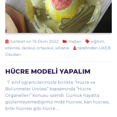
Sohbet on 19 Ekim 2022
Haber
eğitim
,
etkinlik
,
ilkokul
,
ortaokul
,
sıfıratık
tarafından
UKEB
Okulları
HÜCRE MODELİ YAPALIM
7. sınıf öğrencilerimizle birlikte “Hücre ve
Bölünmeler Ünitesi” kapsamında ‘’Hücre
Organelleri’’ konusu işlendi. Günlük hayatta
gözlemleyemediğimiz mide hücresi, kan hücresi,
bitki hücresi gibi hücre
…