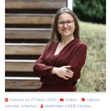
Sohbet on 27 Ekim 2022
Haber
eğitim
,
etkinlik
,
ortaokul
tarafından
UKEB Okulları