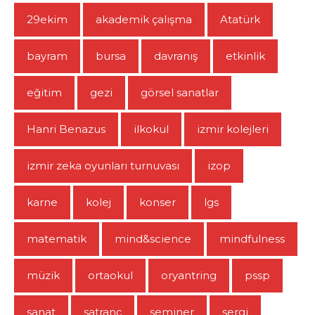
29ekim
akademik çalışma
Atatürk
bayram
bursa
davranış
etkinlik
eğitim
gezi
görsel sanatlar
Hanri Benazus
ilkokul
izmir kolejleri
izmir zeka oyunları turnuvası
izop
karne
kolej
konser
lgs
matematik
mind&science
mindfulness
müzik
ortaokul
oryantring
pssp
sanat
satranç
seminer
sergi