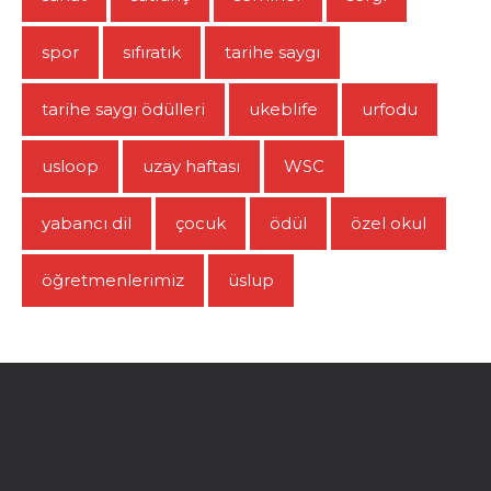
spor
sıfıratık
tarihe saygı
tarihe saygı ödülleri
ukeblife
urfodu
usloop
uzay haftası
WSC
yabancı dil
çocuk
ödül
özel okul
öğretmenlerimiz
üslup