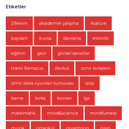
Etiketler
29ekim
akademik çalışma
Atatürk
bayram
bursa
davranış
etkinlik
eğitim
gezi
görsel sanatlar
Hanri Benazus
ilkokul
izmir kolejleri
izmir zeka oyunları turnuvası
izop
karne
kolej
konser
lgs
matematik
mind&science
mindfulness
müzik
ortaokul
oryantring
pssp