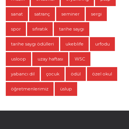
sanat
satranç
seminer
sergi
spor
sıfıratık
tarihe saygı
tarihe saygı ödülleri
ukeblife
urfodu
usloop
uzay haftası
WSC
yabancı dil
çocuk
ödül
özel okul
öğretmenlerimiz
üslup