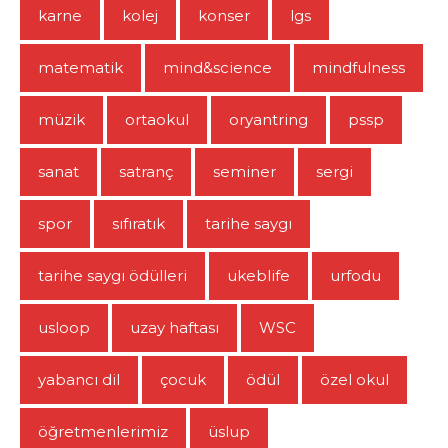
karne
kolej
konser
lgs
matematik
mind&science
mindfulness
müzik
ortaokul
oryantring
pssp
sanat
satranç
seminer
sergi
spor
sıfıratık
tarihe saygı
tarihe saygı ödülleri
ukeblife
urfodu
usloop
uzay haftası
WSC
yabancı dil
çocuk
ödül
özel okul
öğretmenlerimiz
üslup