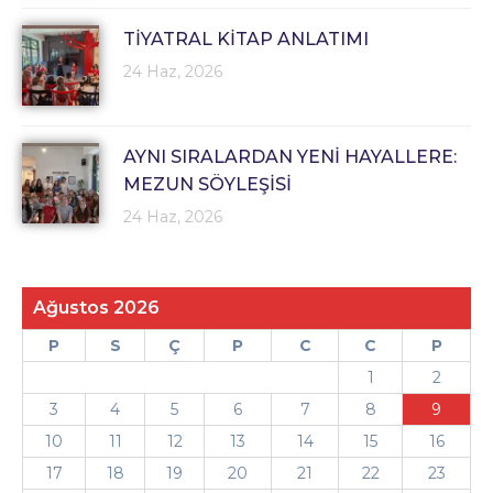
TİYATRAL KİTAP ANLATIMI
24 Haz, 2026
AYNI SIRALARDAN YENİ HAYALLERE:
MEZUN SÖYLEŞİSİ
24 Haz, 2026
Ağustos 2026
P
S
Ç
P
C
C
P
1
2
3
4
5
6
7
8
9
10
11
12
13
14
15
16
17
18
19
20
21
22
23