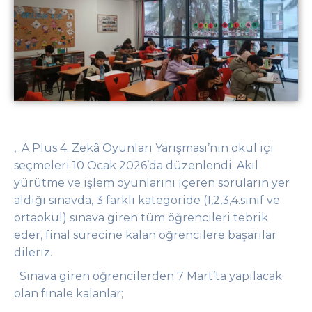
, A Plus 4. Zekâ Oyunları Yarışması’nın okul içi
seçmeleri 10 Ocak 2026’da düzenlendi. Akıl
yürütme ve işlem oyunlarını içeren soruların yer
aldığı sınavda, 3 farklı kategoride (1,2,3,4.sınıf ve
ortaokul) sınava giren tüm öğrencileri tebrik
eder, final sürecine kalan öğrencilere başarılar
dileriz.
Sınava giren öğrencilerden 7 Mart’ta yapılacak
olan finale kalanlar;