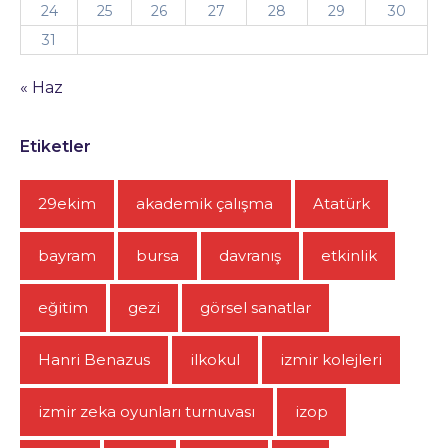
24
25
26
27
28
29
30
31
« Haz
Etiketler
29ekim
akademik çalışma
Atatürk
bayram
bursa
davranış
etkinlik
eğitim
gezi
görsel sanatlar
Hanri Benazus
ilkokul
izmir kolejleri
izmir zeka oyunları turnuvası
izop