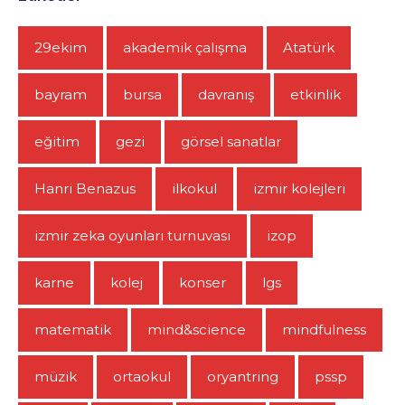
29ekim
akademik çalışma
Atatürk
bayram
bursa
davranış
etkinlik
eğitim
gezi
görsel sanatlar
Hanri Benazus
ilkokul
izmir kolejleri
izmir zeka oyunları turnuvası
izop
karne
kolej
konser
lgs
matematik
mind&science
mindfulness
müzik
ortaokul
oryantring
pssp