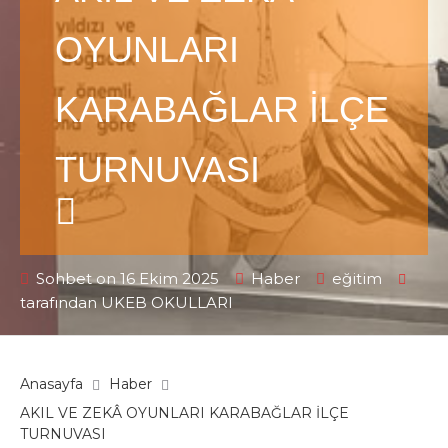
OYUNLARI
KARABAĞLAR İLÇE
TURNUVASI
Sohbet on 16 Ekim 2025
Haber
eğitim
tarafından
UKEB OKULLARI
Anasayfa
Haber
AKIL VE ZEKÂ OYUNLARI KARABAĞLAR İLÇE
TURNUVASI