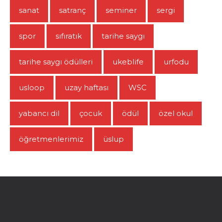
sanat
satranç
seminer
sergi
spor
sıfıratık
tarihe saygı
tarihe saygı ödülleri
ukeblife
urfodu
usloop
uzay haftası
WSC
yabancı dil
çocuk
ödül
özel okul
öğretmenlerimiz
üslup