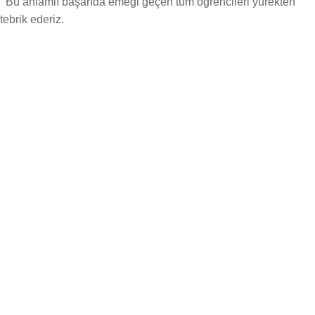
Bu anlamlı başarıda emeği geçen tüm öğrencileri yürekten
tebrik ederiz.