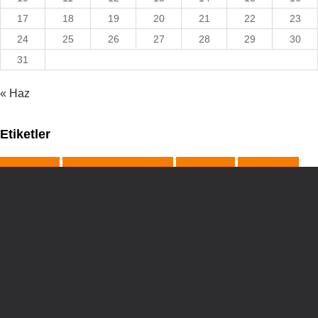
17
18
19
20
21
22
23
24
25
26
27
28
29
30
31
« Haz
Etiketler
29ekim
akademik çalışma
Atatürk
bayram
bursa
davranış
etkinlik
eğitim
gezi
görsel sanatlar
Hanri Benazus
ilkokul
izmir kolejleri
izmir zeka oyunları turnuvası
izop