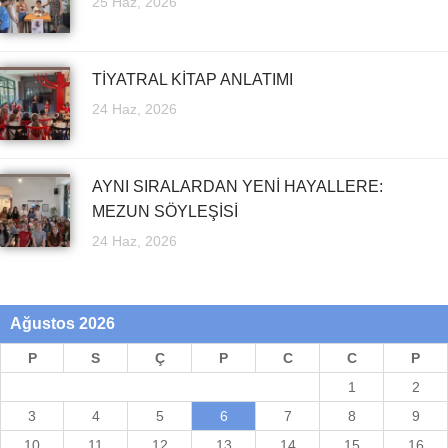
25 Haz, 2026
TİYATRAL KİTAP ANLATIMI
24 Haz, 2026
AYNI SIRALARDAN YENİ HAYALLERE:
MEZUN SÖYLEŞİSİ
24 Haz, 2026
Ağustos 2026
P
S
Ç
P
C
C
P
1
2
3
4
5
6
7
8
9
10
11
12
13
14
15
16