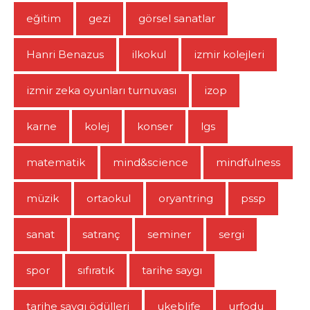
eğitim
gezi
görsel sanatlar
Hanri Benazus
ilkokul
izmir kolejleri
izmir zeka oyunları turnuvası
izop
karne
kolej
konser
lgs
matematik
mind&science
mindfulness
müzik
ortaokul
oryantring
pssp
sanat
satranç
seminer
sergi
spor
sıfıratık
tarihe saygı
tarihe saygı ödülleri
ukeblife
urfodu