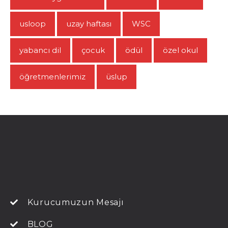
usloop
uzay haftası
WSC
yabancı dil
çocuk
ödül
özel okul
öğretmenlerimiz
üslup
Kurucumuzun Mesajı
BLOG