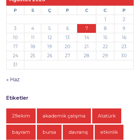
P
S
Ç
P
C
C
P
1
2
3
4
5
6
7
8
9
10
11
12
13
14
15
16
17
18
19
20
21
22
23
24
25
26
27
28
29
30
31
« Haz
Etiketler
29ekim
akademik çalışma
Atatürk
bayram
bursa
davranış
etkinlik