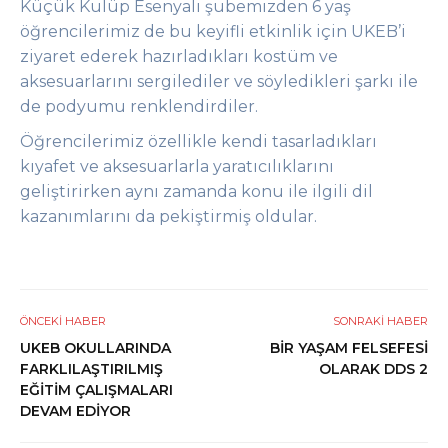
Küçük Kulüp Esenyalı şubemizden 6 yaş
öğrencilerimiz de bu keyifli etkinlik için UKEB’i
ziyaret ederek hazırladıkları kostüm ve
aksesuarlarını sergilediler ve söyledikleri şarkı ile
de podyumu renklendirdiler.
Öğrencilerimiz özellikle kendi tasarladıkları
kıyafet ve aksesuarlarla yaratıcılıklarını
geliştirirken aynı zamanda konu ile ilgili dil
kazanımlarını da pekiştirmiş oldular.
ÖNCEKI HABER
SONRAKI HABER
UKEB OKULLARINDA
BİR YAŞAM FELSEFESİ
FARKLILAŞTIRILMIŞ
OLARAK DDS 2
EĞİTİM ÇALIŞMALARI
DEVAM EDİYOR