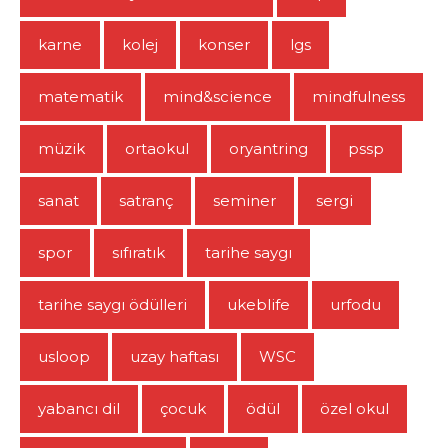
karne
kolej
konser
lgs
matematik
mind&science
mindfulness
müzik
ortaokul
oryantring
pssp
sanat
satranç
seminer
sergi
spor
sıfıratık
tarihe saygı
tarihe saygı ödülleri
ukeblife
urfodu
usloop
uzay haftası
WSC
yabancı dil
çocuk
ödül
özel okul