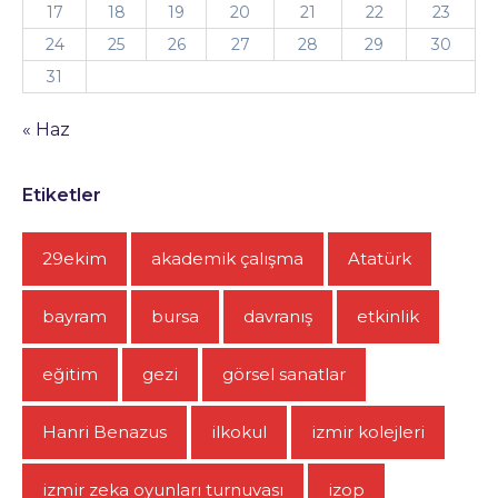
17
18
19
20
21
22
23
24
25
26
27
28
29
30
31
« Haz
Etiketler
29ekim
akademik çalışma
Atatürk
bayram
bursa
davranış
etkinlik
eğitim
gezi
görsel sanatlar
Hanri Benazus
ilkokul
izmir kolejleri
izmir zeka oyunları turnuvası
izop