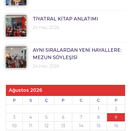
TİYATRAL KİTAP ANLATIMI
24 Haz, 2026
AYNI SIRALARDAN YENİ HAYALLERE:
MEZUN SÖYLEŞİSİ
24 Haz, 2026
Ağustos 2026
P
S
Ç
P
C
C
P
1
2
3
4
5
6
7
8
9
10
11
12
13
14
15
16