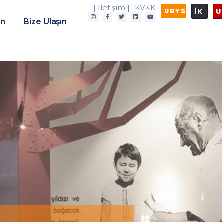
| İletişim |
KVKK
UBYS
İK
U
in
Bize Ulaşın