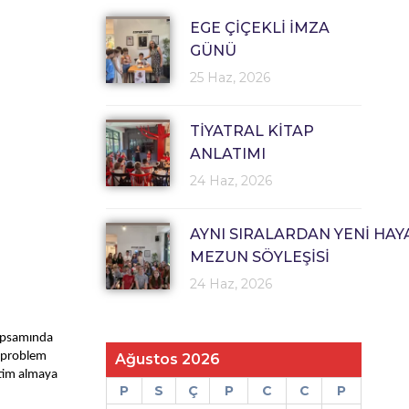
EGE ÇİÇEKLİ İMZA
GÜNÜ
25 Haz, 2026
TİYATRAL KİTAP
ANLATIMI
24 Haz, 2026
AYNI SIRALARDAN YENİ HAY
MEZUN SÖYLEŞİSİ
24 Haz, 2026
kapsamında 
 problem 
Ağustos 2026
tim almaya 
P
S
Ç
P
C
C
P