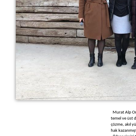
Murat Alp O
temel ve üst 
çözme, akıl 
hak kazanmışt