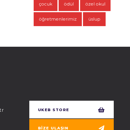
çocuk
ödül
özel okul
öğretmenlerimiz
üslup
tr
UKEB STORE
BIZE ULAŞIN