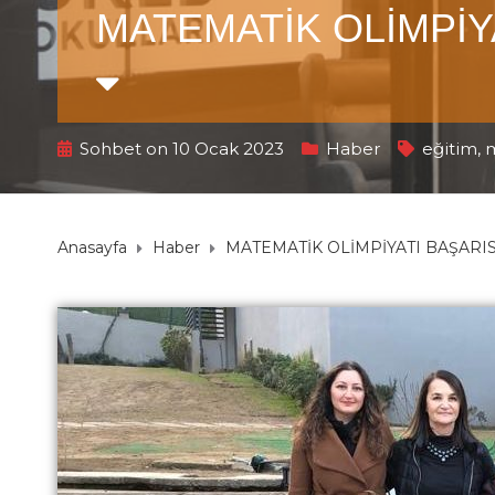
MATEMATİK OLİMPİY
Sohbet on 10 Ocak 2023
Haber
eğitim
,
Anasayfa
Haber
MATEMATİK OLİMPİYATI BAŞARI