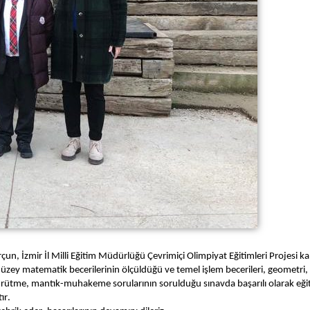
rçun
,
 İzmir İl Milli Eğitim Müdürlüğü Çevrimiçi Olimpiyat Eğitimleri Projesi 
düzey matematik becerilerin
in ölçüldüğü
ve 
t
emel işlem becerileri, geometri,
yürütme
, 
mantık-muhakeme soruların
ın
 sorulduğu sınavda başarılı olarak eği
ır. 