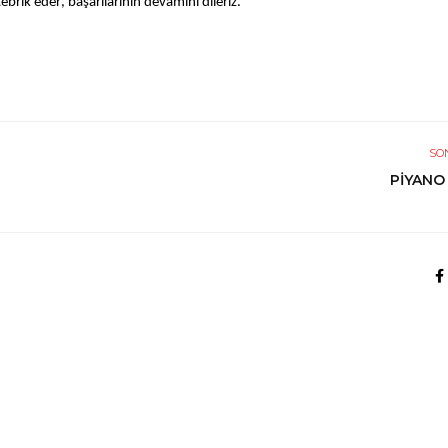
ebrik eder, başarılarının devamını dileriz.
SO
PİYANO