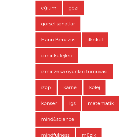
eğitim
gezi
görsel sanatlar
Hanri Benazus
ilkokul
izmir kolejleri
izmir zeka oyunları turnuvası
izop
karne
kolej
konser
lgs
matematik
mind&science
mindfulness
müzik