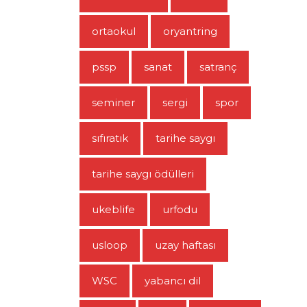
ortaokul
oryantring
pssp
sanat
satranç
seminer
sergi
spor
sıfıratık
tarihe saygı
tarihe saygı ödülleri
ukeblife
urfodu
usloop
uzay haftası
WSC
yabancı dil