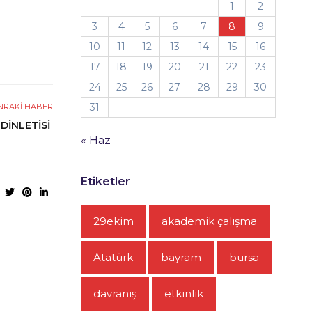
1
2
3
4
5
6
7
8
9
10
11
12
13
14
15
16
17
18
19
20
21
22
23
24
25
26
27
28
29
30
31
NRAKI HABER
 DİNLETİSİ
« Haz
Etiketler
29ekim
akademik çalışma
Atatürk
bayram
bursa
davranış
etkinlik