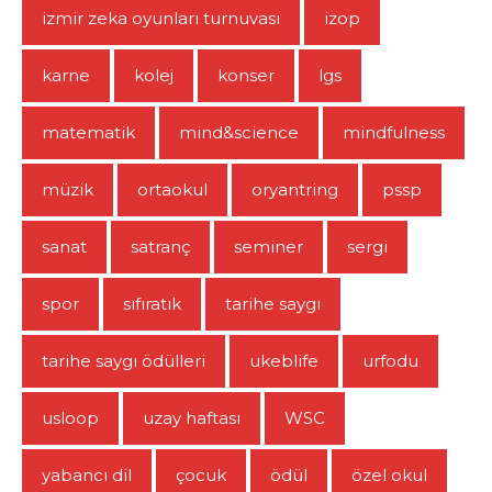
izmir zeka oyunları turnuvası
izop
karne
kolej
konser
lgs
matematik
mind&science
mindfulness
müzik
ortaokul
oryantring
pssp
sanat
satranç
seminer
sergi
spor
sıfıratık
tarihe saygı
tarihe saygı ödülleri
ukeblife
urfodu
usloop
uzay haftası
WSC
yabancı dil
çocuk
ödül
özel okul