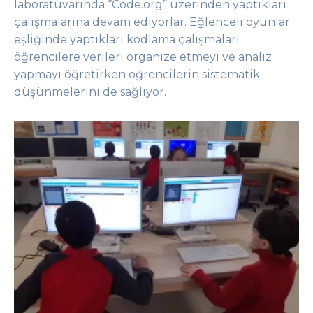
laboratuvarı
nda
‘’
Code.org
’’
üzerinden
yaptıkları
çalışmalar
ına
devam ediyorlar.
E
ğlenceli oyunlar
eşliğinde
yaptıkları
kodlama
çalışmaları
öğrencilere
verileri organize
etmeyi
ve analiz
yapmayı
öğreti
rken
öğrencilerin
sistematik
düşünme
lerini
de
sağlıyor.