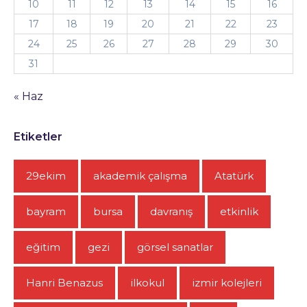
10
11
12
13
14
15
16
17
18
19
20
21
22
23
24
25
26
27
28
29
30
31
« Haz
Etiketler
29ekim
akademik çalışma
Atatürk
bayram
bursa
davranış
etkinlik
eğitim
gezi
görsel sanatlar
Hanri Benazus
ilkokul
izmir kolejleri