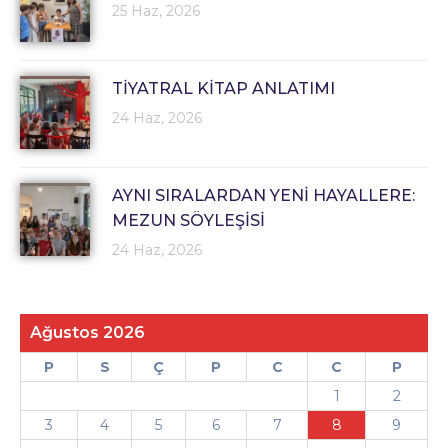
25 Haz, 2026
TİYATRAL KİTAP ANLATIMI
24 Haz, 2026
AYNI SIRALARDAN YENİ HAYALLERE:
MEZUN SÖYLEŞİSİ
24 Haz, 2026
Ağustos 2026
P
S
Ç
P
C
C
P
1
2
3
4
5
6
7
8
9