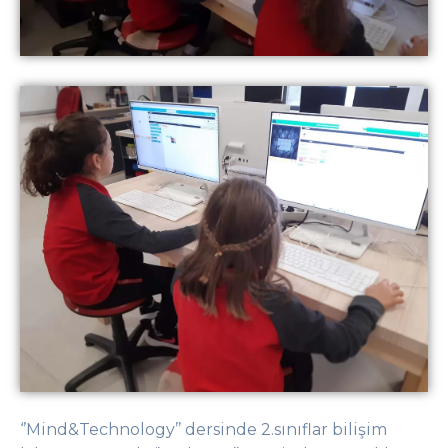
‘’
Mind
&
Technology
’’
dersinde 2.
s
ınıflar
bil
işim