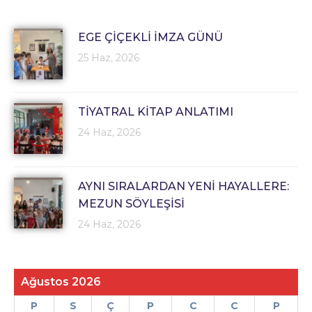
EGE ÇİÇEKLİ İMZA GÜNÜ
25 Haz, 2026
TİYATRAL KİTAP ANLATIMI
24 Haz, 2026
AYNI SIRALARDAN YENİ HAYALLERE:
MEZUN SÖYLEŞİSİ
24 Haz, 2026
Ağustos 2026
P
S
Ç
P
C
C
P