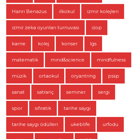
Hanri Benazus
ilkokul
izmir kolejleri
izmir zeka oyunları turnuvası
izop
karne
kolej
konser
lgs
matematik
mind&science
mindfulness
müzik
ortaokul
oryantring
pssp
sanat
satranç
seminer
sergi
spor
sıfıratık
tarihe saygı
tarihe saygı ödülleri
ukeblife
urfodu