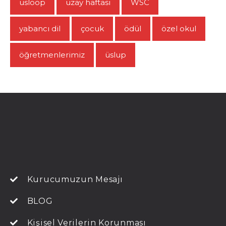
usloop
uzay haftası
WSC
yabancı dil
çocuk
ödül
özel okul
öğretmenlerimiz
üslup
Kurucumuzun Mesajı
BLOG
Kişisel Verilerin Korunması