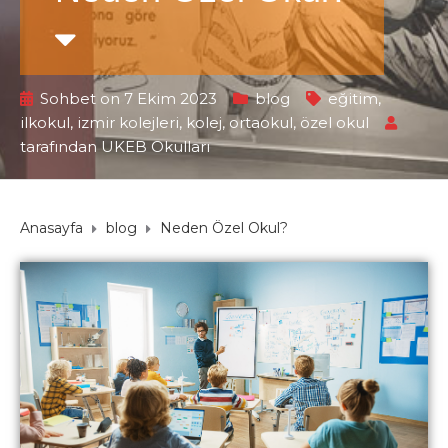
Sohbet on 7 Ekim 2023
blog
eğitim
,
ilkokul
,
izmir kolejleri
,
kolej
,
ortaokul
,
özel okul
tarafından
UKEB Okulları
Anasayfa
blog
Neden Özel Okul?