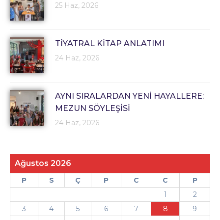
25 Haz, 2026
TİYATRAL KİTAP ANLATIMI
24 Haz, 2026
AYNI SIRALARDAN YENİ HAYALLERE:
MEZUN SÖYLEŞİSİ
24 Haz, 2026
Ağustos 2026
P
S
Ç
P
C
C
P
1
2
3
4
5
6
7
8
9