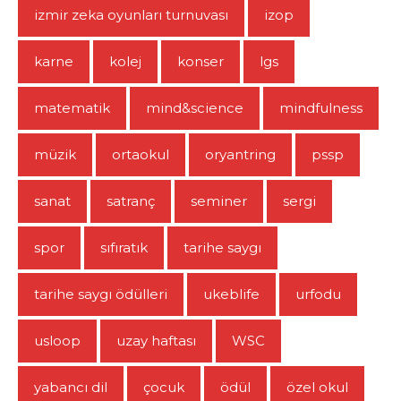
izmir zeka oyunları turnuvası
izop
karne
kolej
konser
lgs
matematik
mind&science
mindfulness
müzik
ortaokul
oryantring
pssp
sanat
satranç
seminer
sergi
spor
sıfıratık
tarihe saygı
tarihe saygı ödülleri
ukeblife
urfodu
usloop
uzay haftası
WSC
yabancı dil
çocuk
ödül
özel okul