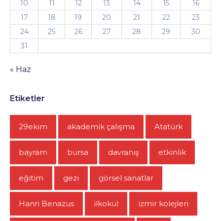
10
11
12
13
14
15
16
17
18
19
20
21
22
23
24
25
26
27
28
29
30
31
« Haz
Etiketler
29ekim
akademik çalışma
Atatürk
bayram
bursa
davranış
etkinlik
eğitim
gezi
görsel sanatlar
Hanri Benazus
ilkokul
izmir kolejleri