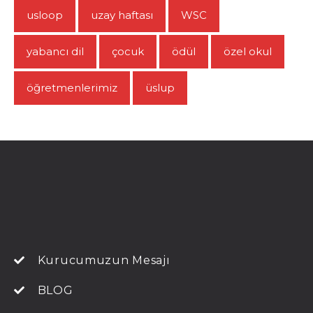
usloop
uzay haftası
WSC
yabancı dil
çocuk
ödül
özel okul
öğretmenlerimiz
üslup
Kurucumuzun Mesajı
BLOG