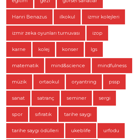
eğitim
gezi
görsel sanatlar
Hanri Benazus
ilkokul
izmir kolejleri
izmir zeka oyunları turnuvası
izop
karne
kolej
konser
lgs
matematik
mind&science
mindfulness
müzik
ortaokul
oryantring
pssp
sanat
satranç
seminer
sergi
spor
sıfıratık
tarihe saygı
tarihe saygı ödülleri
ukeblife
urfodu