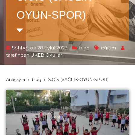
OYUN-SPOR)
Sohbet on 28 Eylül 2023
blog
eğitim
tarafından
UKEB Okulları
Anasayfa
blog
S.O.S (SAĞLIK-OYUN-SPOR)