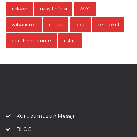
usloop
uzay haftası
WSC
yabancı dil
çocuk
ödül
özel okul
öğretmenlerimiz
üslup
Kurucumuzun Mesajı
BLOG