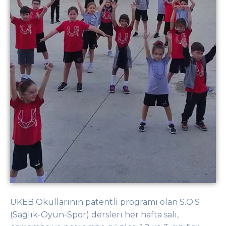
UKEB Okullarının patentli programı olan S.O.S
(Sağlık-Oyun-Spor) dersleri her hafta salı,