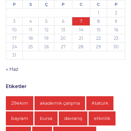
P
S
Ç
P
C
C
P
1
2
3
4
5
6
7
8
9
10
11
12
13
14
15
16
17
18
19
20
21
22
23
24
25
26
27
28
29
30
31
« Haz
Etiketler
29ekim
akademik çalışma
Atatürk
bayram
bursa
davranış
etkinlik