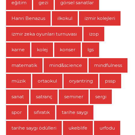
eğitim
gezi
görsel sanatlar
Hanri Benazus
ilkokul
izmir kolejleri
izmir zeka oyunları turnuvası
izop
karne
kolej
konser
lgs
matematik
mind&science
mindfulness
müzik
ortaokul
oryantring
pssp
sanat
satranç
seminer
sergi
spor
sıfıratık
tarihe saygı
tarihe saygı ödülleri
ukeblife
urfodu