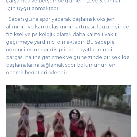
çarşamba ve perşembe günleri 1,2 ve 3. sınıflar
için uygulanmaktadır.
Sabah güne spor yaparak başlamak oksijen
alımının ve kan dolaşımının artması ile
gün
içinde
fiziksel ve psikolojik olarak daha kaliteli vakit
geçirmeye yardımcı olmaktadır. Bu sebeple
öğrencilerin spor disiplinini hayatlarının bir
parçası haline getirmek ve güne zinde bir şekilde
başlamalarını sağlamak spor bölümünün en
önemli hedeflerindendir.