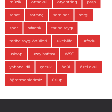
müzik
ortaokul
oryantring
pssp
sanat
satranç
seminer
sergi
spor
sıfıratık
tarihe saygı
tarihe saygı ödülleri
ukeblife
urfodu
usloop
uzay haftası
WSC
yabancı dil
çocuk
ödül
özel okul
öğretmenlerimiz
üslup