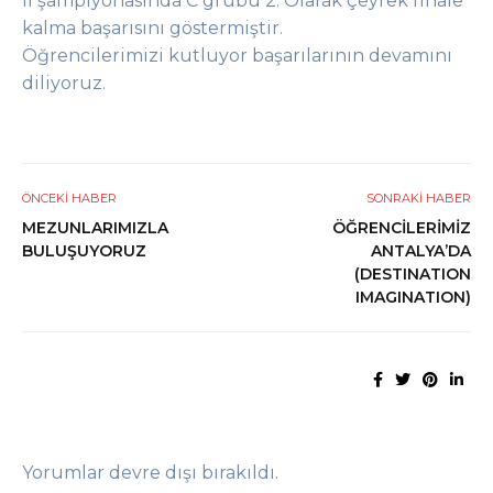
il şampiyonasında C grubu 2. Olarak çeyrek finale
kalma başarısını göstermiştir.
Öğrencilerimizi kutluyor başarılarının devamını
diliyoruz.
ÖNCEKI HABER
SONRAKI HABER
MEZUNLARIMIZLA
ÖĞRENCİLERİMİZ
BULUŞUYORUZ
ANTALYA’DA
(DESTINATION
IMAGINATION)
Yorumlar devre dışı bırakıldı.