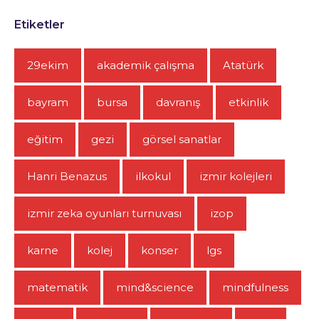
Etiketler
29ekim
akademik çalışma
Atatürk
bayram
bursa
davranış
etkinlik
eğitim
gezi
görsel sanatlar
Hanri Benazus
ilkokul
izmir kolejleri
izmir zeka oyunları turnuvası
izop
karne
kolej
konser
lgs
matematik
mind&science
mindfulness