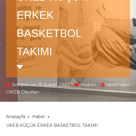
ERKEK
BASKETBOL
TAKIMI
Sohbet on 16 Şubat 2022
Haber
tarafından
UKEB Okulları
Anasayfa
Haber
UKEB KÜÇÜK ERKEK BASKETBOL TAKIMI