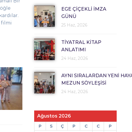
amalı Bir
 öğle
EGE ÇİÇEKLİ İMZA
kardılar.
GÜNÜ
 filmi
25 Haz, 2026
TİYATRAL KİTAP
ANLATIMI
24 Haz, 2026
AYNI SIRALARDAN YENİ HAY
MEZUN SÖYLEŞİSİ
24 Haz, 2026
Ağustos 2026
P
S
Ç
P
C
C
P