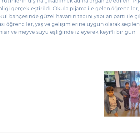
 rutinlerin dışına çıkabilmek adına organize edilen “Pij
liği gerçekleştirildi. Okula pijama ile gelen öğrenciler,
okul bahçesinde güzel havanın tadını
yapılan parti ile çı
ası öğrenciler, yaş ve gelişimlerine uygun olarak seçilen
ısır ve meyve suyu eşliğinde izleyerek keyifli bir gün
.