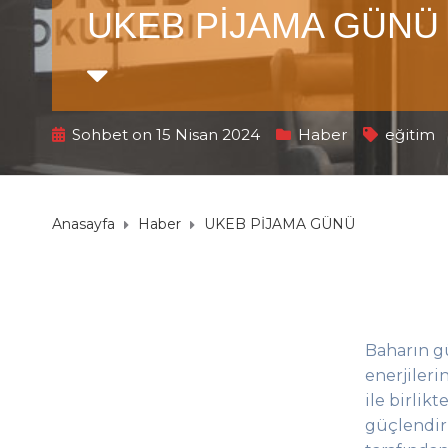
UKEB PİJAMA GÜN
Sohbet on 15 Nisan 2024
Haber
eğitim
Anasayfa
Haber
UKEB PİJAMA GÜNÜ
Baharın g
enerjiler
ile birlikt
güçlendir