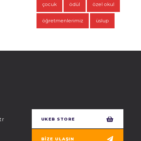
çocuk
ödül
özel okul
öğretmenlerimiz
üslup
tr
UKEB STORE
BIZE ULAŞIN