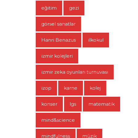
eğitim
gezi
görsel sanatlar
Hanri Benazus
ilkokul
izmir kolejleri
izmir zeka oyunları turnuvası
izop
karne
kolej
konser
lgs
matematik
mind&science
mindfulness
müzik