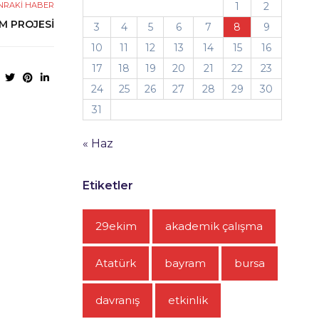
NRAKI HABER
1
2
M PROJESİ
3
4
5
6
7
8
9
10
11
12
13
14
15
16
17
18
19
20
21
22
23
24
25
26
27
28
29
30
31
« Haz
Etiketler
29ekim
akademik çalışma
Atatürk
bayram
bursa
davranış
etkinlik