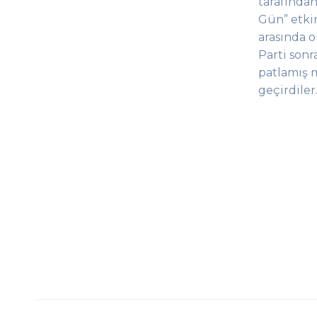
tarafından
Gün” etkin
arasında 
Parti sonr
patlamış m
geçirdiler