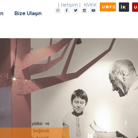
| İletişim |
KVKK
UBYS
İK
U
in
Bize Ulaşın