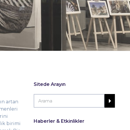
Sitede Arayın
ı
n
artan
tmenleri
rini
Haberler & Etkinlikler
ik birimi