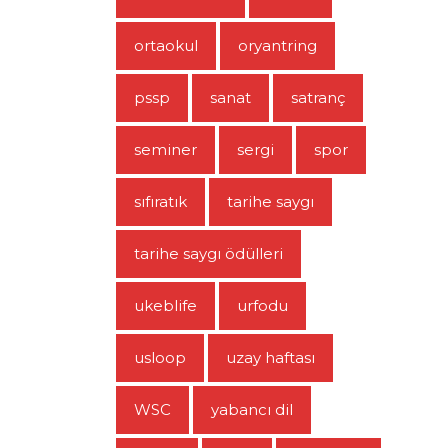
ortaokul
oryantring
pssp
sanat
satranç
seminer
sergi
spor
sıfıratık
tarihe saygı
tarihe saygı ödülleri
ukeblife
urfodu
usloop
uzay haftası
WSC
yabancı dil