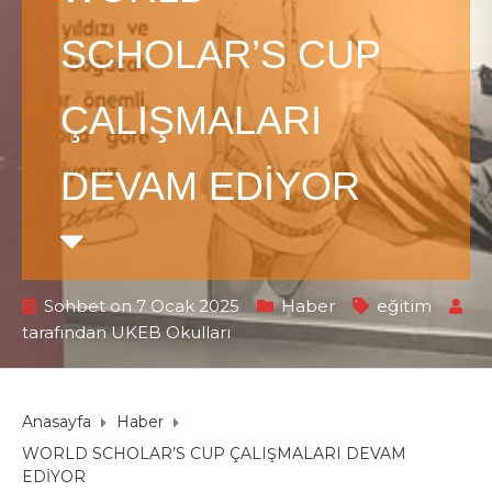
SCHOLAR’S CUP
ÇALIŞMALARI
DEVAM EDİYOR
Sohbet on 7 Ocak 2025
Haber
eğitim
tarafından
UKEB Okulları
Anasayfa
Haber
WORLD SCHOLAR’S CUP ÇALIŞMALARI DEVAM
EDİYOR