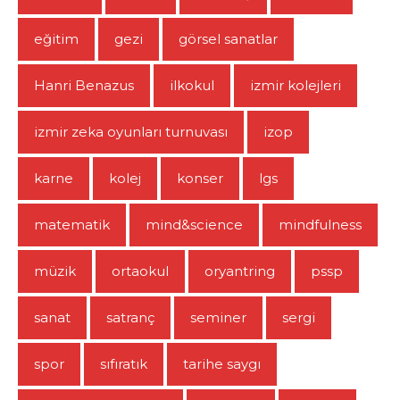
eğitim
gezi
görsel sanatlar
Hanri Benazus
ilkokul
izmir kolejleri
izmir zeka oyunları turnuvası
izop
karne
kolej
konser
lgs
matematik
mind&science
mindfulness
müzik
ortaokul
oryantring
pssp
sanat
satranç
seminer
sergi
spor
sıfıratık
tarihe saygı