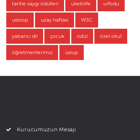
tarihe saygı ödülleri
ukeblife
urfodu
usloop
uzay haftası
WSC
yabancı dil
çocuk
ödül
özel okul
öğretmenlerimiz
üslup
Kurucumuzun Mesajı