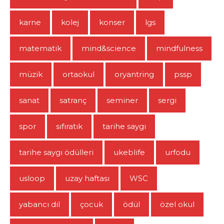
karne
kolej
konser
lgs
matematik
mind&science
mindfulness
müzik
ortaokul
oryantring
pssp
sanat
satranç
seminer
sergi
spor
sıfıratık
tarihe saygı
tarihe saygı ödülleri
ukeblife
urfodu
usloop
uzay haftası
WSC
yabancı dil
çocuk
ödül
özel okul