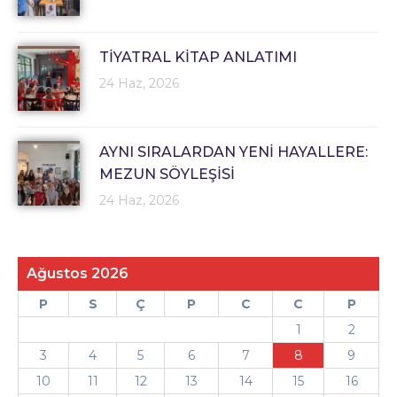
TİYATRAL KİTAP ANLATIMI
24 Haz, 2026
AYNI SIRALARDAN YENİ HAYALLERE:
MEZUN SÖYLEŞİSİ
24 Haz, 2026
Ağustos 2026
P
S
Ç
P
C
C
P
1
2
3
4
5
6
7
8
9
10
11
12
13
14
15
16