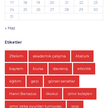
17
18
19
20
21
22
23
24
25
26
27
28
29
30
31
« Haz
Etiketler
29ekim
akademik çalışma
Atatürk
bayram
bursa
davranış
etkinlik
eğitim
gezi
görsel sanatlar
Hanri Benazus
ilkokul
izmir kolejleri
izmir zeka oyunları turnuvası
izop