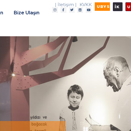
| İletişim |
KVKK
UBYS
İK
U
in
Bize Ulaşın