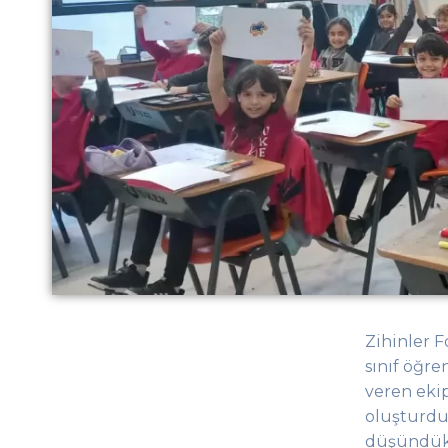
Zihinler 
sınıf öğre
veren ekip
oluşturdu
düşündükl