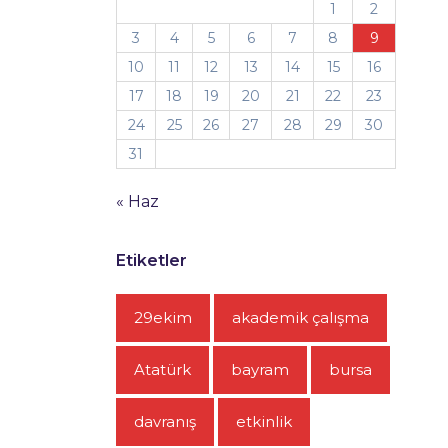
1
2
3
4
5
6
7
8
9
10
11
12
13
14
15
16
17
18
19
20
21
22
23
24
25
26
27
28
29
30
31
« Haz
Etiketler
29ekim
akademik çalışma
Atatürk
bayram
bursa
davranış
etkinlik