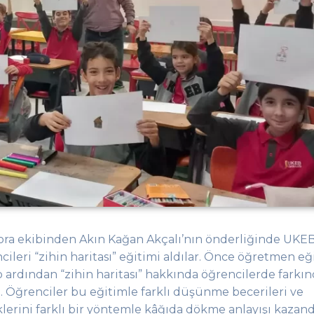
Fora ekibinden
Akın Kağan
Akçalı
’nın
önderliğinde UKEB 
ncileri “zihin haritası” eğitimi aldılar. Önce öğretmen eğ
 ardından “zihin haritası” hakkında öğrencilerde farkın
. Öğrenciler bu eğitimle farklı düşünme becerileri ve
erini farklı bir yöntemle
k
â
ğıda
dökme anlayışı kazandı