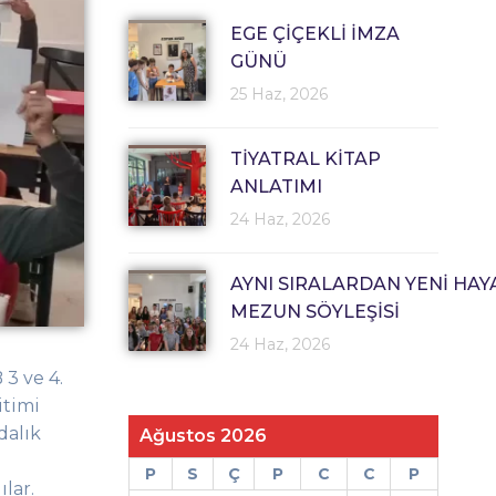
EGE ÇİÇEKLİ İMZA
GÜNÜ
25 Haz, 2026
TİYATRAL KİTAP
ANLATIMI
24 Haz, 2026
AYNI SIRALARDAN YENİ HAY
MEZUN SÖYLEŞİSİ
24 Haz, 2026
3 ve 4.
itimi
dalık
Ağustos 2026
P
S
Ç
P
C
C
P
lar.