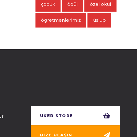
çocuk
ödül
özel okul
öğretmenlerimiz
üslup
tr
UKEB STORE
BIZE ULAŞIN