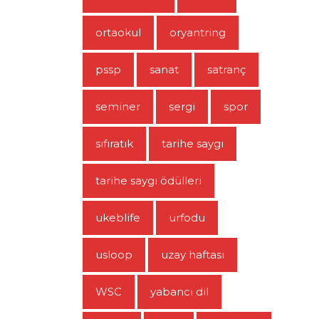
ortaokul
oryantring
pssp
sanat
satranç
seminer
sergi
spor
sıfıratık
tarihe saygı
tarihe saygı ödülleri
ukeblife
urfodu
usloop
uzay haftası
WSC
yabancı dil