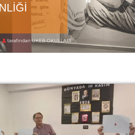
İNLİĞİ
tarafından
UKEB OKULLARI