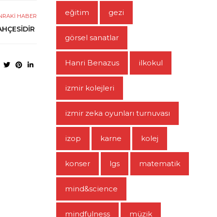
eğitim
gezi
NRAKI HABER
AHÇESİDİR
görsel sanatlar
Hanri Benazus
ilkokul
izmir kolejleri
izmir zeka oyunları turnuvası
izop
karne
kolej
konser
lgs
matematik
mind&science
mindfulness
müzik