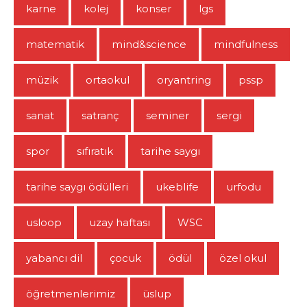
karne
kolej
konser
lgs
matematik
mind&science
mindfulness
müzik
ortaokul
oryantring
pssp
sanat
satranç
seminer
sergi
spor
sıfıratık
tarihe saygı
tarihe saygı ödülleri
ukeblife
urfodu
usloop
uzay haftası
WSC
yabancı dil
çocuk
ödül
özel okul
öğretmenlerimiz
üslup