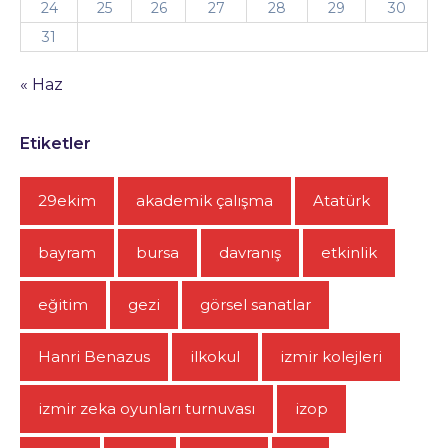
24
25
26
27
28
29
30
31
« Haz
Etiketler
29ekim
akademik çalışma
Atatürk
bayram
bursa
davranış
etkinlik
eğitim
gezi
görsel sanatlar
Hanri Benazus
ilkokul
izmir kolejleri
izmir zeka oyunları turnuvası
izop