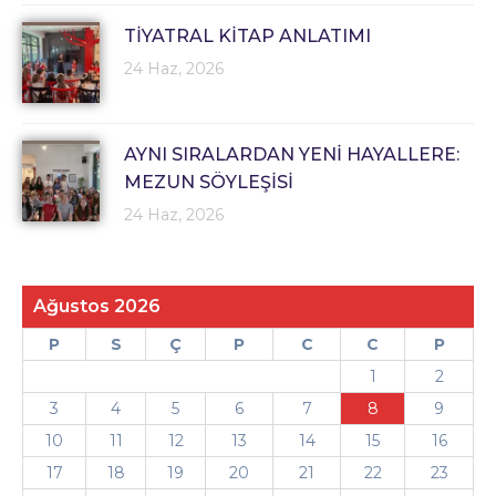
TİYATRAL KİTAP ANLATIMI
24 Haz, 2026
AYNI SIRALARDAN YENİ HAYALLERE:
MEZUN SÖYLEŞİSİ
24 Haz, 2026
Ağustos 2026
P
S
Ç
P
C
C
P
1
2
3
4
5
6
7
8
9
10
11
12
13
14
15
16
17
18
19
20
21
22
23