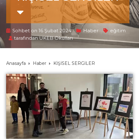
Sohbet on 16 Şubat 2024
Haber
eğitim
tarafından
UKEB Okulları
Anasayfa
Haber
KİŞİSEL SERGİLER