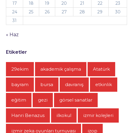
17
18
19
20
21
22
23
24
25
26
27
28
29
30
31
« Haz
Etiketler
29ekim
akademik çalışma
Atatürk
bayram
bursa
davranış
etkinlik
eğitim
gezi
görsel sanatlar
Hanri Benazus
ilkokul
izmir kolejleri
izmir zeka oyunları turnuvası
izop