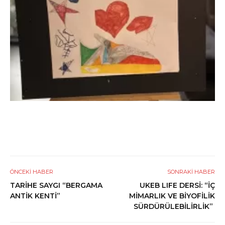
ÖNCEKI HABER
SONRAKI HABER
TARİHE SAYGI “BERGAMA
UKEB LIFE DERSİ: “İÇ
ANTİK KENTİ”
MİMARLIK VE BİYOFİLİK
SÜRDÜRÜLEBİLİRLİK”