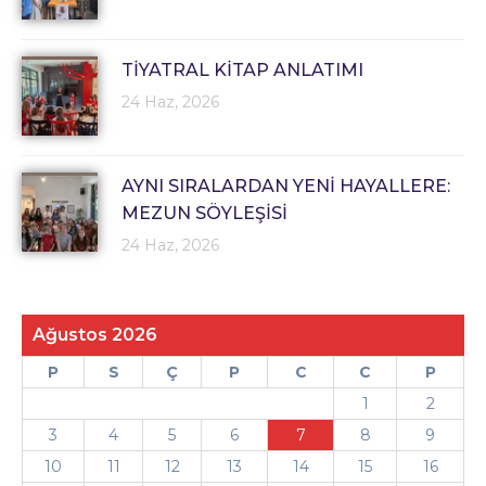
TİYATRAL KİTAP ANLATIMI
24 Haz, 2026
AYNI SIRALARDAN YENİ HAYALLERE:
MEZUN SÖYLEŞİSİ
24 Haz, 2026
Ağustos 2026
P
S
Ç
P
C
C
P
1
2
3
4
5
6
7
8
9
10
11
12
13
14
15
16