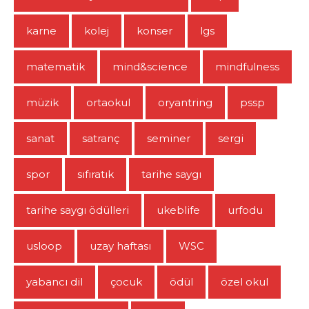
karne
kolej
konser
lgs
matematik
mind&science
mindfulness
müzik
ortaokul
oryantring
pssp
sanat
satranç
seminer
sergi
spor
sıfıratık
tarihe saygı
tarihe saygı ödülleri
ukeblife
urfodu
usloop
uzay haftası
WSC
yabancı dil
çocuk
ödül
özel okul