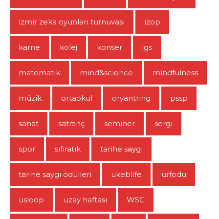
izmir zeka oyunları turnuvası
izop
karne
kolej
konser
lgs
matematik
mind&science
mindfulness
müzik
ortaokul
oryantring
pssp
sanat
satranç
seminer
sergi
spor
sıfıratık
tarihe saygı
tarihe saygı ödülleri
ukeblife
urfodu
usloop
uzay haftası
WSC