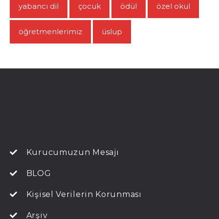
yabancı dil
çocuk
ödül
özel okul
öğretmenlerimiz
üslup
Kurucumuzun Mesajı
BLOG
Kişisel Verilerin Korunması
Arşiv