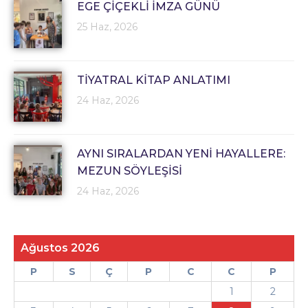
EGE ÇİÇEKLİ İMZA GÜNÜ
25 Haz, 2026
TİYATRAL KİTAP ANLATIMI
24 Haz, 2026
AYNI SIRALARDAN YENİ HAYALLERE:
MEZUN SÖYLEŞİSİ
24 Haz, 2026
Ağustos 2026
P
S
Ç
P
C
C
P
1
2