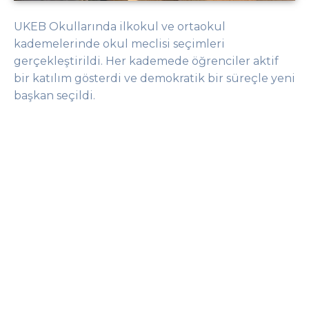
UKEB Okullarında i
lkokul ve ortaokul
kademelerinde
okul
meclis
i
seçimle
ri
gerçekleştir
ildi
. Her kademede öğrenciler aktif
bir katılım gösterdi ve demok
ratik bir süreçle yeni
başkan seç
ildi.