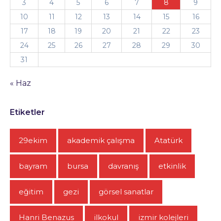
3
4
5
6
7
8
9
10
11
12
13
14
15
16
17
18
19
20
21
22
23
24
25
26
27
28
29
30
31
« Haz
Etiketler
29ekim
akademik çalışma
Atatürk
bayram
bursa
davranış
etkinlik
eğitim
gezi
görsel sanatlar
Hanri Benazus
ilkokul
izmir kolejleri