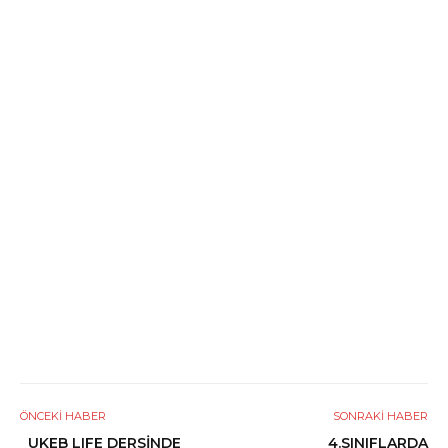
ÖNCEKI HABER
SONRAKI HABER
UKEB LIFE DERSİNDE
4.SINIFLARDA