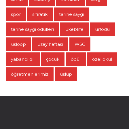
spor
sıfıratık
tarihe saygı
tarihe saygı ödülleri
ukeblife
urfodu
usloop
uzay haftası
WSC
yabancı dil
çocuk
ödül
özel okul
öğretmenlerimiz
üslup