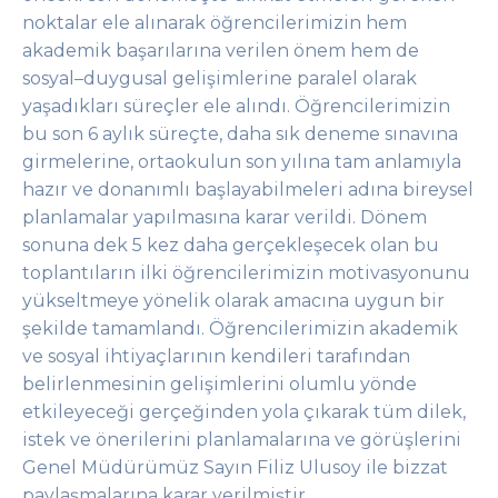
noktalar ele alınarak öğrencilerimizin hem
akademik başarılarına verilen önem hem de
sosyal
–
duygusal gelişimlerine paralel olarak
yaşadıkları süreçler
ele alındı. Öğrencilerimizin
bu son 6 aylık süreçte, daha sık deneme sınavına
girmelerine
, or
taokulun son yılına tam anlamıyla
hazır ve donanımlı başlayabilmeleri adına bireysel
planlamalar yapılmasına karar verildi.
Dönem
sonuna dek 5 kez daha gerçekleşecek olan bu
toplantıların ilki öğrencilerimizin motivasyon
unu
yükseltmeye yönelik ola
rak
amacına uygun
bir
şekilde
tamamlandı. Öğ
rencilerimiz
in
akademik
ve sosyal ihtiyaçlarının kendileri tarafından
belirlenmesinin gelişimlerini olumlu yönde
etkileyeceği
gerçeğinden yola çıkarak
tüm
dilek,
istek ve önerilerini
planla
mala
r
ı
na
ve
görüşlerini
Genel Müdürümüz
Sayın Filiz Ulusoy
ile
bizzat
paylaşmalarına karar verilmiştir.