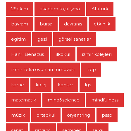
29ekim
akademik çalışma
Atatürk
bayram
bursa
davranış
etkinlik
eğitim
gezi
görsel sanatlar
Hanri Benazus
ilkokul
izmir kolejleri
izmir zeka oyunları turnuvası
izop
karne
kolej
konser
lgs
matematik
mind&science
mindfulness
müzik
ortaokul
oryantring
pssp
sanat
satranç
seminer
sergi