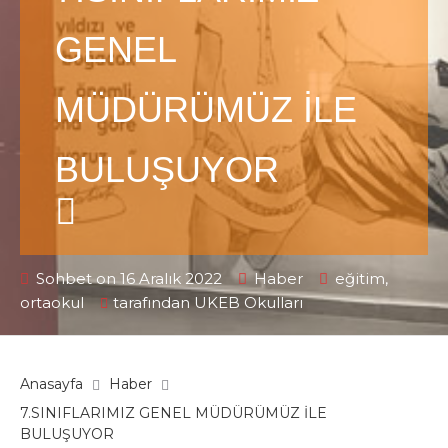
GENEL
MÜDÜRÜMÜZ İLE
BULUŞUYOR
Sohbet on 16 Aralık 2022
Haber
eğitim
,
ortaokul
tarafından
UKEB Okulları
Anasayfa
Haber
7.SINIFLARIMIZ GENEL MÜDÜRÜMÜZ İLE
BULUŞUYOR