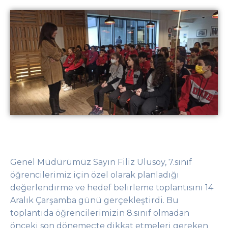
Genel Müdürümüz Sayın Filiz
Ulusoy
,
7.sınıf
öğrencilerimiz için özel olarak planladığı
değerlendirme ve hedef belirleme toplantısını 14
Aralık Çar
şamba günü gerçekleştirdi.
Bu
toplantıda öğrencilerimizin 8.sınıf olmadan
önceki son dönemeçte
dikkat etmeleri gereken