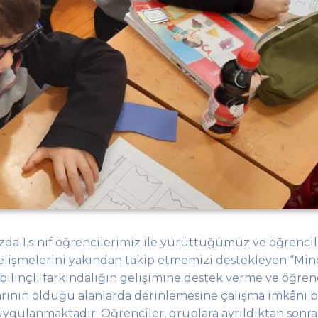
da 1.s
ınıf öğrencilerimiz ile yürüttüğümüz ve öğrenci
gelişmelerini yakından takip etmemizi destekleyen
‘’M
in
bilinçli
farkındalığın gelişimine destek
verme ve öğrenc
larının olduğu alanlarda derinlemesine çalışma imkânı 
uygulanmaktadır
. Öğrenciler, gruplara ayrıldıktan sonra 