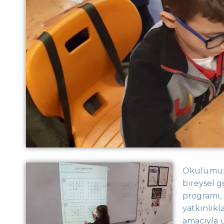
Okulumuz
bireysel 
programı, 
yatkınlık
amacıyla