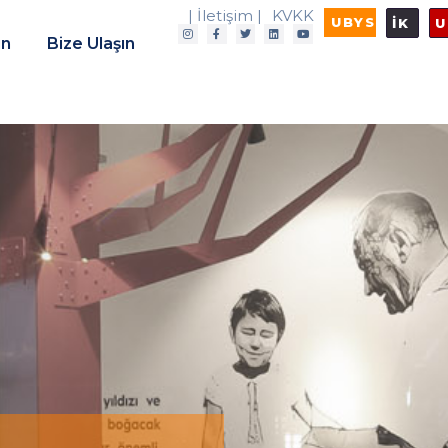
| İletişim |
KVKK
UBYS
İK
U
in
Bize Ulaşın