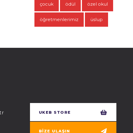
çocuk
ödül
özel okul
öğretmenlerimiz
üslup
tr
UKEB STORE
BIZE ULAŞIN