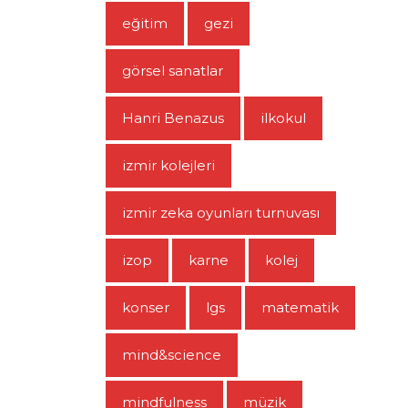
eğitim
gezi
görsel sanatlar
Hanri Benazus
ilkokul
izmir kolejleri
izmir zeka oyunları turnuvası
izop
karne
kolej
konser
lgs
matematik
mind&science
mindfulness
müzik