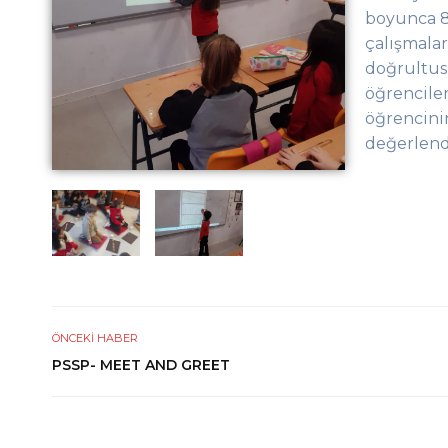
boyunca 8 
çalışmala
doğrultusu
öğrencile
öğrencinin
değerlendi
ÖNCEKI HABER
PSSP- MEET AND GREET