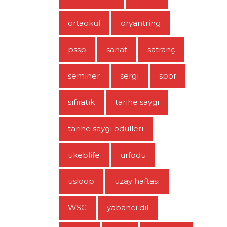
ortaokul
oryantring
pssp
sanat
satranç
seminer
sergi
spor
sıfıratık
tarihe saygı
tarihe saygı ödülleri
ukeblife
urfodu
usloop
uzay haftası
WSC
yabancı dil