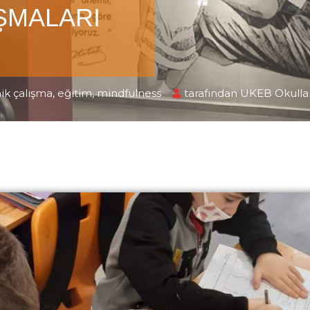
ŞMALARI
k çalışma
,
eğitim
,
mindfulness
tarafından
UKEB Okullar