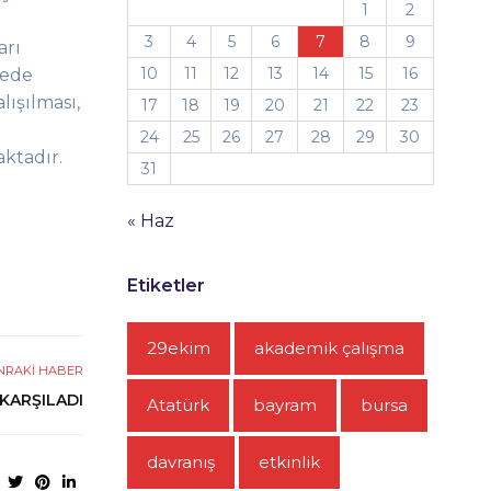
1
2
3
4
5
6
7
8
9
arı
10
11
12
13
14
15
16
yede
lışılması,
17
18
19
20
21
22
23
24
25
26
27
28
29
30
aktadır.
31
« Haz
Etiketler
29ekim
akademik çalışma
NRAKI HABER
 KARŞILADI
Atatürk
bayram
bursa
davranış
etkinlik