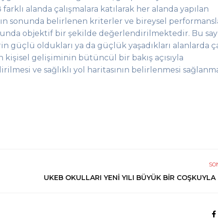
farklı alanda çalışmalara katıla
rak
her alanda yapılan
rın sonunda belirlenen
kriterler
ve bireysel performansl
nda objektif bir şekilde değerlendirilmektedir. Bu s
a
rin güçlü oldukları ya da güçlük
yaşadıkları alanlarda ça
 kişisel gelişiminin bütüncül bir bakış açısıyla
rilmesi ve sağlıklı yol haritasının belirlenmesi sağlanm
SO
UKEB OKULLARI YENİ YILI BÜYÜK BİR COŞKUYLA