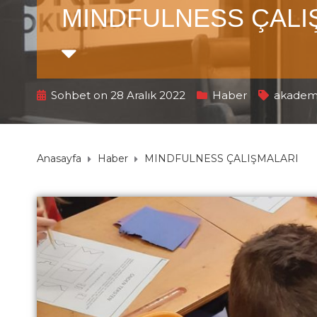
MINDFULNESS ÇALI
Sohbet on 28 Aralık 2022
Haber
akademi
Anasayfa
Haber
MINDFULNESS ÇALIŞMALARI