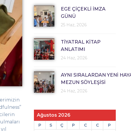
EGE ÇİÇEKLİ İMZA
GÜNÜ
25 Haz, 2026
TİYATRAL KİTAP
ANLATIMI
24 Haz, 2026
AYNI SIRALARDAN YENİ HAY
MEZUN SÖYLEŞİSİ
24 Haz, 2026
lerimizin
dfulness
’’
ilerin
Ağustos 2026
bulmaları
P
S
Ç
P
C
C
P
yıl